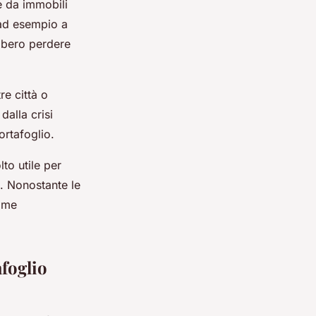
 da immobili
 ad esempio a
ebbero perdere
re città o
dalla crisi
ortafoglio.
to utile per
e. Nonostante le
come
afoglio