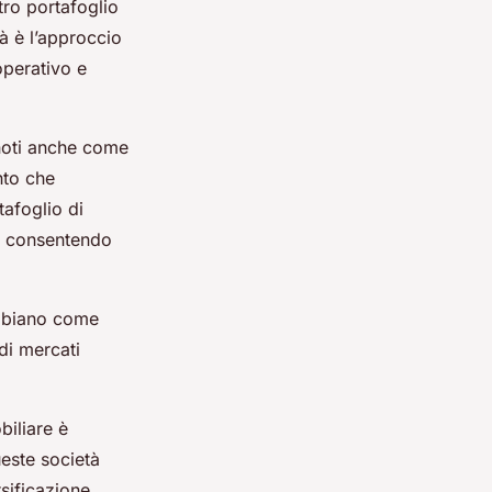
tro portafoglio
tà è l’approccio
operativo e
 noti anche come
nto che
tafoglio di
e, consentendo
ambiano come
di mercati
biliare è
ueste società
sificazione