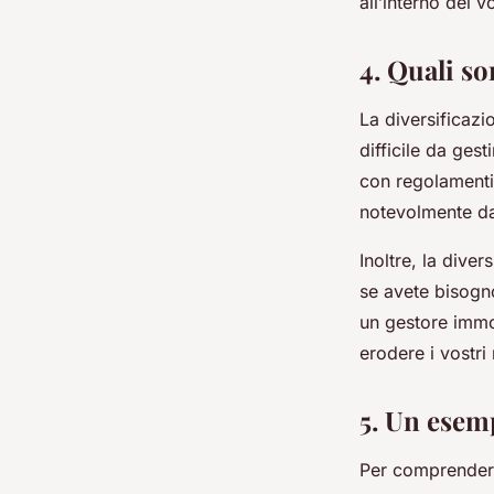
all’interno del v
4. Quali so
La diversificazi
difficile da ges
con regolamenti 
notevolmente da 
Inoltre, la div
se avete bisogno
un gestore immo
erodere i vostri
5. Un esemp
Per comprendere