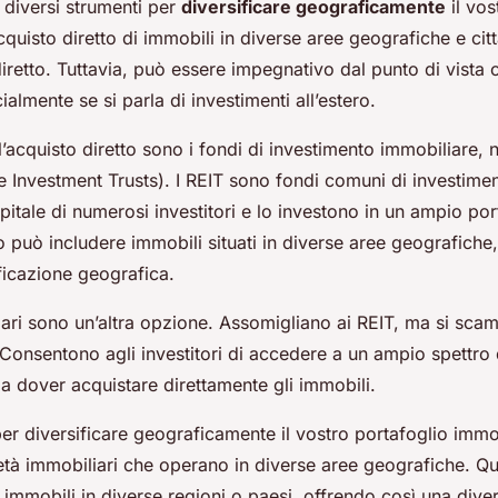
 diversi strumenti per
diversificare geograficamente
il vos
cquisto diretto di immobili in diverse aree geografiche e cit
iretto. Tuttavia, può essere impegnativo dal punto di vista 
ialmente se si parla di investimenti all’estero.
ll’acquisto diretto sono i fondi di investimento immobiliare,
e Investment Trusts). I REIT sono fondi comuni di investime
pitale di numerosi investitori e lo investono in un ampio por
o può includere immobili situati in diverse aree geografich
ficazione geografica.
iari sono un’altra opzione. Assomigliano ai REIT, ma si sc
 Consentono agli investitori di accedere a un ampio spettro 
a dover acquistare direttamente gli immobili.
r diversificare geograficamente il vostro portafoglio immo
ietà immobiliari che operano in diverse aree geografiche. Q
immobili in diverse regioni o paesi, offrendo così una diver