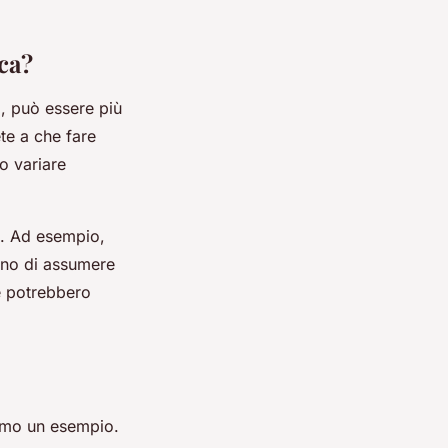
ica?
o, può essere più
te a che fare
o variare
i. Ad esempio,
ogno di assumere
e potrebbero
iamo un esempio.