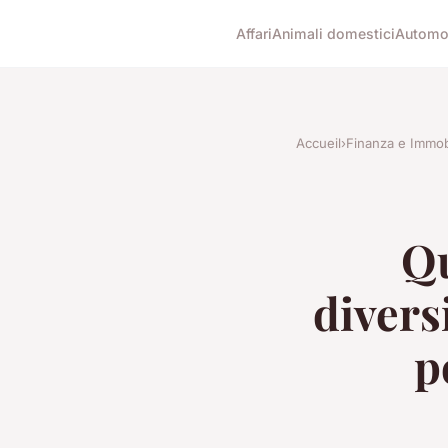
Affari
Animali domestici
Automob
Accueil
›
Finanza e Immob
Qu
divers
p