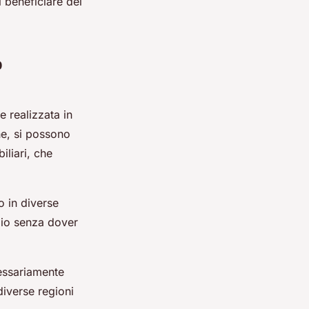
i beneficiare dei
o
 realizzata in
he, si possono
iliari, che
o in diverse
lio senza dover
cessariamente
diverse regioni