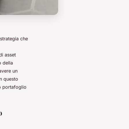
strategia che
di asset
o della
avere un
In questo
o portafoglio
o