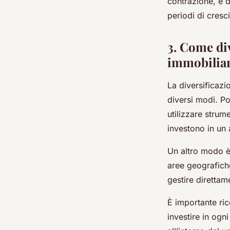
contrazione, e d
periodi di cresci
3. Come div
immobilia
La diversificazi
diversi modi. P
utilizzare strum
investono in un 
Un altro modo è 
aree geografiche
gestire direttam
È importante ric
investire in ogn