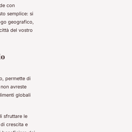
nde con
sto semplice: si
uogo geografico,
città del vostro
io
o, permette di
, non avreste
dimenti globali
 sfruttare le
di crescita e