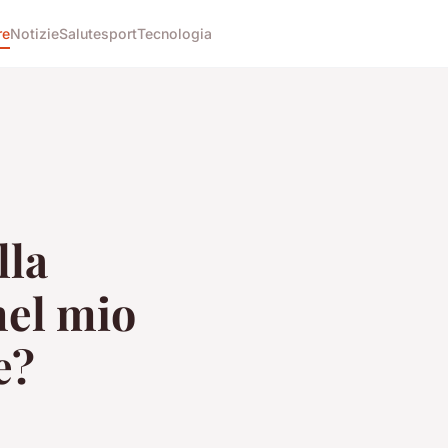
re
Notizie
Salute
sport
Tecnologia
lla
nel mio
e?