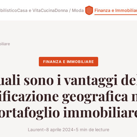
ilistico
Casa e Vita
Cucina
Donna / Moda
Finanza e Immobilia
iliare
FINANZA E IMMOBILIARE
ali sono i vantaggi de
ificazione geografica 
ortafoglio immobiliar
Laurent
•
8 aprile 2024
•
5 min de lecture