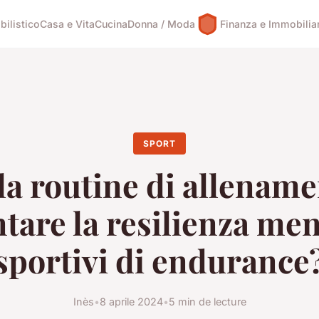
ilistico
Casa e Vita
Cucina
Donna / Moda
Finanza e Immobilia
SPORT
la routine di allenam
are la resilienza men
sportivi di endurance
Inès
•
8 aprile 2024
•
5 min de lecture