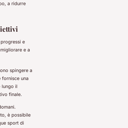
po, a ridurre
ettivi
 progressi e
 migliorare e a
evono spingere a
e fornisce una
 lungo il
vo finale.
 domani.
o, è possibile
que sport di