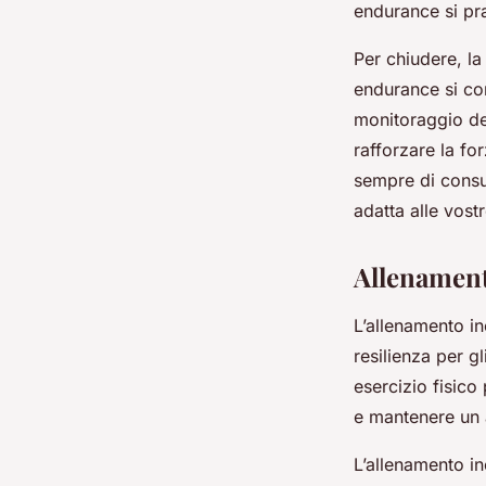
endurance si pra
Per chiudere, la
endurance si com
monitoraggio de
rafforzare la fo
sempre di consul
adatta alle vost
Allenament
L’allenamento i
resilienza per g
esercizio fisico 
e mantenere un a
L’allenamento in