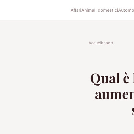
Affari
Animali domestici
Automob
Accueil
›
sport
Qual è 
aument