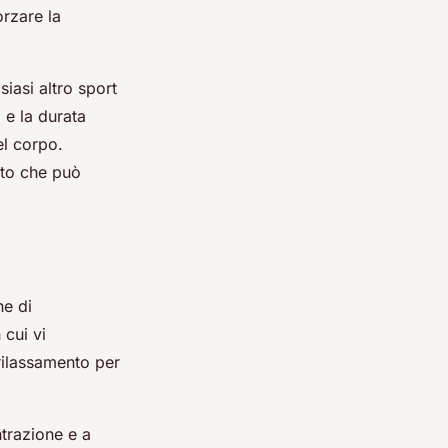
orzare la
iasi altro sport
 e la durata
el corpo.
tto che può
he di
 cui vi
 rilassamento per
trazione e a