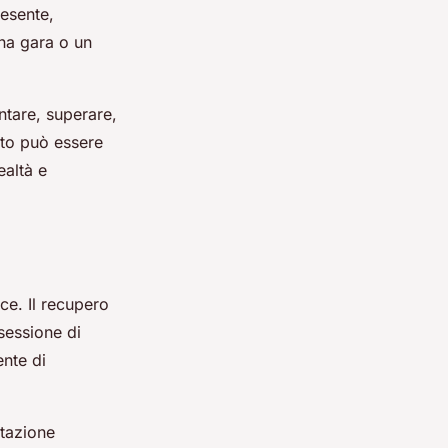
resente,
una gara o un
ontare, superare,
sto può essere
ealtà e
ce. Il recupero
sessione di
nte di
ntazione