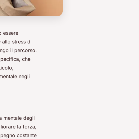
o essere
allo stress di
ngo il percorso.
specifica, che
ticolo,
 mentale negli
a mentale degli
iorare la forza,
 impegno costante