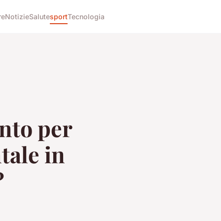
re
Notizie
Salute
sport
Tecnologia
ento per
tale in
?