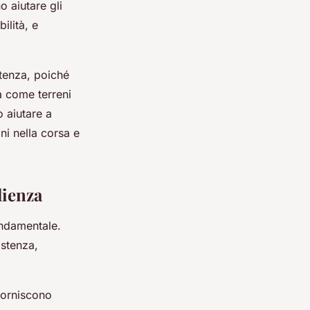
o aiutare gli
bilità, e
stenza, poiché
à come terreni
 aiutare a
ni nella corsa e
lienza
ondamentale.
istenza,
forniscono