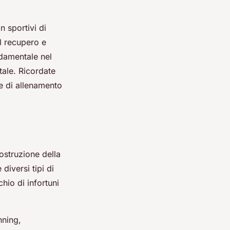
n sportivi di
l recupero e
ndamentale nel
tale. Ricordate
e di allenamento
ostruzione della
diversi tipi di
chio di infortuni
nning,