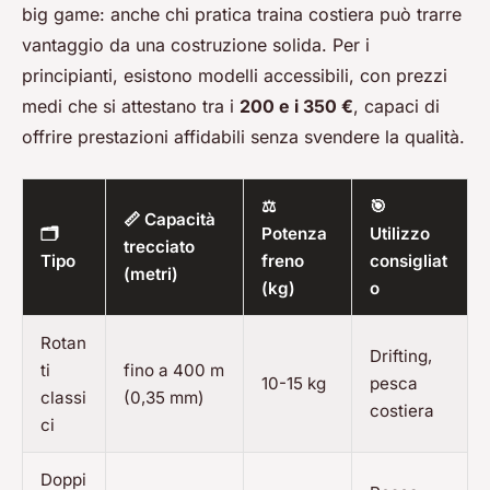
big game: anche chi pratica traina costiera può trarre
vantaggio da una costruzione solida. Per i
principianti, esistono modelli accessibili, con prezzi
medi che si attestano tra i
200 e i 350 €
, capaci di
offrire prestazioni affidabili senza svendere la qualità.
⚖️
🎯
📏 Capacità
🗂️
Potenza
Utilizzo
trecciato
Tipo
freno
consigliat
(metri)
(kg)
o
Rotan
Drifting,
ti
fino a 400 m
10-15 kg
pesca
classi
(0,35 mm)
costiera
ci
Doppi