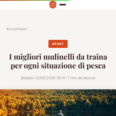
Accueil
›
sport
SPORT
I migliori mulinelli da traina
per ogni situazione di pesca
Brigida
•
12/05/2026 18:41
•
7 min de lecture